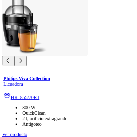
Philips Viva Collection
Licuadora
HR1855/70R1
800 W
QuickClean
2 l, orificio extragrande
Antigoteo
Ver producto