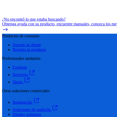
¿No encontró lo que estaba buscando?
Obtenga ayuda con su producto, encuentre manuales, conozca los mejo
Productos de consumo
Soporte al cliente
Registra tu producto
Profesionales sanitarios
Explorar
Servicios
Shops
Otras soluciones comerciales
Iluminación
Soluciones de audición
Display solutions