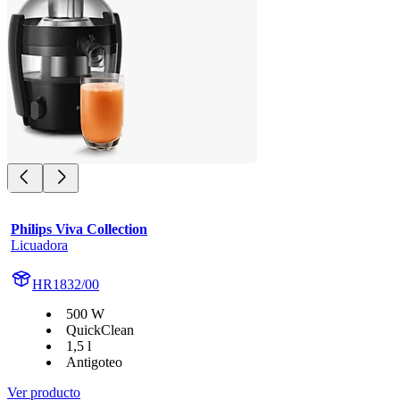
Philips Viva Collection
Licuadora
HR1832/00
500 W
QuickClean
1,5 l
Antigoteo
Ver producto