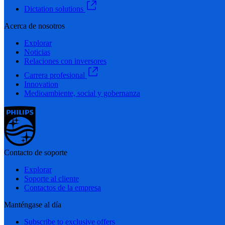
Dictation solutions
Acerca de nosotros
Explorar
Noticias
Relaciones con inversores
Carrera profesional
Innovation
Medioambiente, social y gobernanza
Contacto de soporte
Explorar
Soporte al cliente
Contactos de la empresa
Manténgase al día
Subscribe to exclusive offers