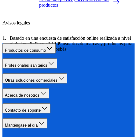
productos
Avisos legales
Basado en una encuesta de satisfacción online realizada a nivel
global en 2023 con 10 109 usuarios de marcas y productos para
el cuidado de madres y bebés.
Productos de consumo
Profesionales sanitarios
Otras soluciones comerciales
Acerca de nosotros
Contacto de soporte
Manténgase al día