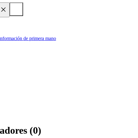
 información de primera mano
zadores
(
0
)