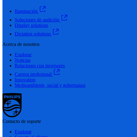
Iluminación
Soluciones de audición
Display solutions
Dictation solutions
Acerca de nosotros
Explorar
Noticias
Relaciones con inversores
Carrera profesional
Innovation
Medioambiente, social y gobernanza
Contacto de soporte
Explorar