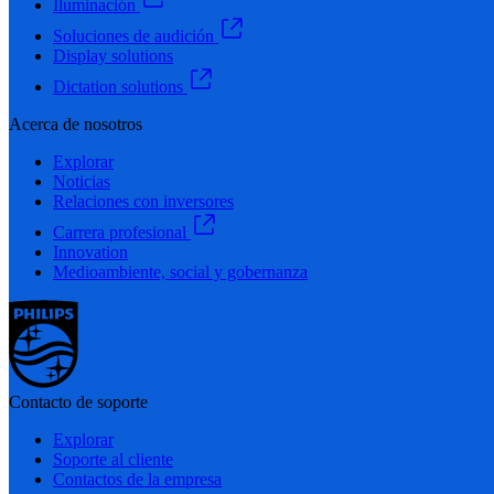
Iluminación
Soluciones de audición
Display solutions
Dictation solutions
Acerca de nosotros
Explorar
Noticias
Relaciones con inversores
Carrera profesional
Innovation
Medioambiente, social y gobernanza
Contacto de soporte
Explorar
Soporte al cliente
Contactos de la empresa