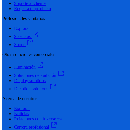
Soporte al cliente
Registra tu producto
Profesionales sanitarios
Explorar
Servicios
Shops
Otras soluciones comerciales
Iluminación
Soluciones de audición
Display solutions
Dictation solutions
Acerca de nosotros
Explorar
Noticias
Relaciones con inversores
Carrera profesional