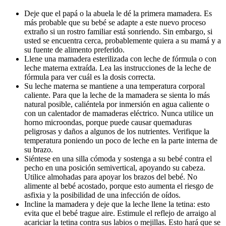
Deje que el papá o la abuela le dé la primera mamadera. Es 
más probable que su bebé se adapte a este nuevo proceso 
extraño si un rostro familiar está sonriendo. Sin embargo, si 
usted se encuentra cerca, probablemente quiera a su mamá y a 
su fuente de alimento preferido.
Llene una mamadera esterilizada con leche de fórmula o con 
leche materna extraída. Lea las instrucciones de la leche de 
fórmula para ver cuál es la dosis correcta.
Su leche materna se mantiene a una temperatura corporal 
caliente. Para que la leche de la mamadera se sienta lo más 
natural posible, caliéntela por inmersión en agua caliente o 
con un calentador de mamaderas eléctrico. Nunca utilice un 
horno microondas, porque puede causar quemaduras 
peligrosas y daños a algunos de los nutrientes. Verifique la 
temperatura poniendo un poco de leche en la parte interna de 
su brazo.
Siéntese en una silla cómoda y sostenga a su bebé contra el 
pecho en una posición semivertical, apoyando su cabeza. 
Utilice almohadas para apoyar los brazos del bebé. No 
alimente al bebé acostado, porque esto aumenta el riesgo de 
asfixia y la posibilidad de una infección de oídos.
Incline la mamadera y deje que la leche llene la tetina: esto 
evita que el bebé trague aire. Estimule el reflejo de arraigo al 
acariciar la tetina contra sus labios o mejillas. Esto hará que se 