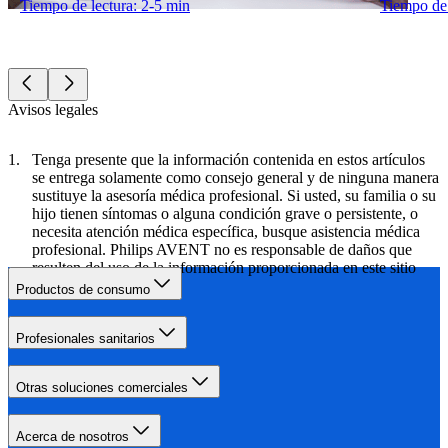
Tiempo de lectura: 2-5 min
Tiempo de 
Avisos legales
Tenga presente que la información contenida en estos artículos
se entrega solamente como consejo general y de ninguna manera
sustituye la asesoría médica profesional. Si usted, su familia o su
hijo tienen síntomas o alguna condición grave o persistente, o
necesita atención médica específica, busque asistencia médica
profesional. Philips AVENT no es responsable de daños que
resulten del uso de la información proporcionada en este sitio
web.
Productos de consumo
Profesionales sanitarios
Otras soluciones comerciales
Acerca de nosotros