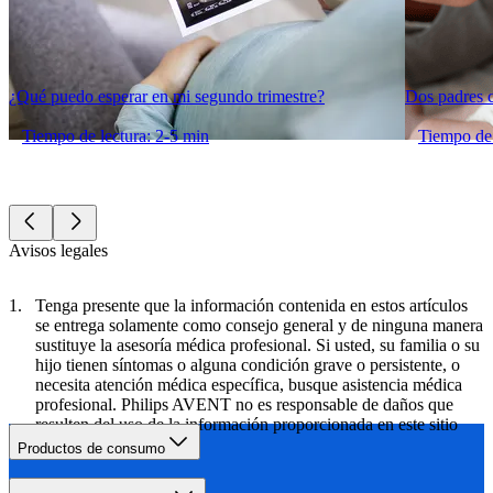
¿Qué puedo esperar en mi segundo trimestre?
Dos padres 
Tiempo de lectura: 2-5 min
Tiempo de 
Avisos legales
Tenga presente que la información contenida en estos artículos
se entrega solamente como consejo general y de ninguna manera
sustituye la asesoría médica profesional. Si usted, su familia o su
hijo tienen síntomas o alguna condición grave o persistente, o
necesita atención médica específica, busque asistencia médica
profesional. Philips AVENT no es responsable de daños que
resulten del uso de la información proporcionada en este sitio
web.
Productos de consumo