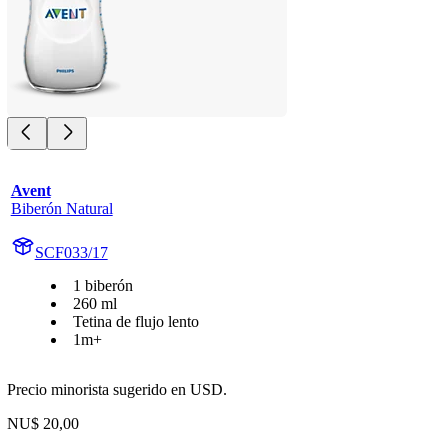
Avent
Biberón Natural
SCF033/17
1 biberón
260 ml
Tetina de flujo lento
1m+
Precio minorista sugerido en USD.
NU$ 20,00