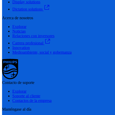
Display solutions
Dictation solutions
Acerca de nosotros
Explorar
Noticias
Relaciones con inversores
Carrera profesional
Innovation
Medioambiente, social y gobernanza
Contacto de soporte
Explorar
Soporte al cliente
Contactos de la empresa
Manténgase al día