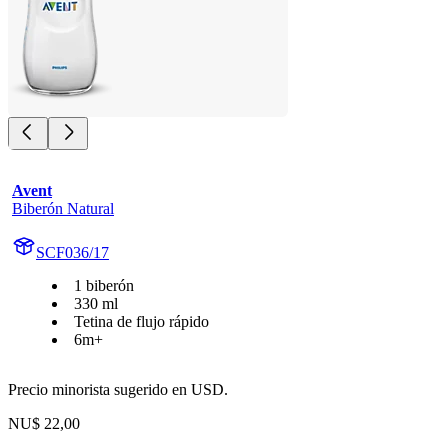
Avent
Biberón Natural
SCF036/17
1 biberón
330 ml
Tetina de flujo rápido
6m+
Precio minorista sugerido en USD.
NU$ 22,00