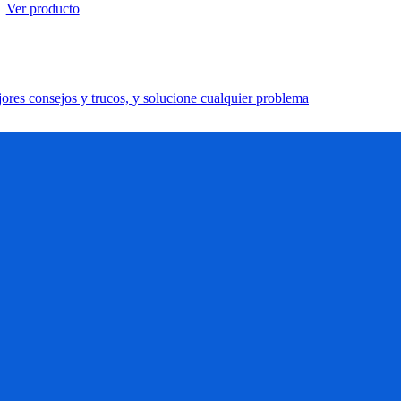
Ver producto
res consejos y trucos, y solucione cualquier problema