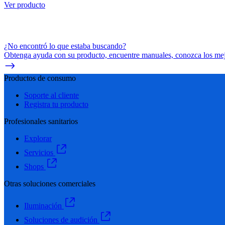
Ver producto
¿No encontró lo que estaba buscando?
Obtenga ayuda con su producto, encuentre manuales, conozca los mejo
Productos de consumo
Soporte al cliente
Registra tu producto
Profesionales sanitarios
Explorar
Servicios
Shops
Otras soluciones comerciales
Iluminación
Soluciones de audición