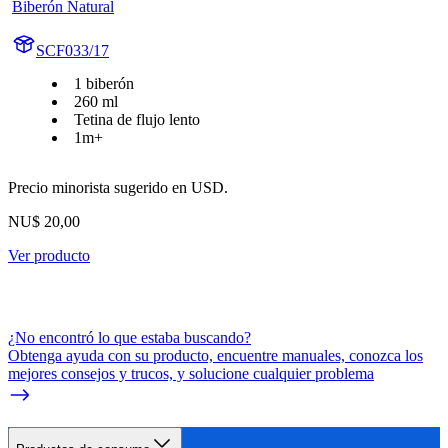
Biberón Natural
SCF033/17
1 biberón
260 ml
Tetina de flujo lento
1m+
Precio minorista sugerido en USD.
NU$ 20,00
Ver producto
¿No encontró lo que estaba buscando?
Obtenga ayuda con su producto, encuentre manuales, conozca los
mejores consejos y trucos, y solucione cualquier problema