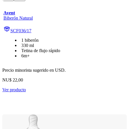
Avent
Biberón Natural
SCF036/17
1 biberón
330 ml
Tetina de flujo rápido
6m+
Precio minorista sugerido en USD.
NU$ 22,00
Ver producto