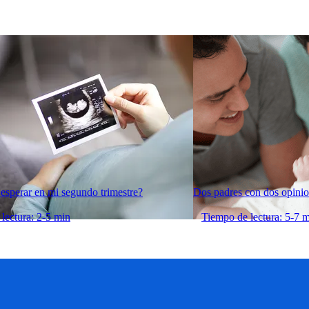
esperar en mi segundo trimestre?
Dos padres con dos opini
lectura: 2-5 min
Tiempo de lectura: 5-7 