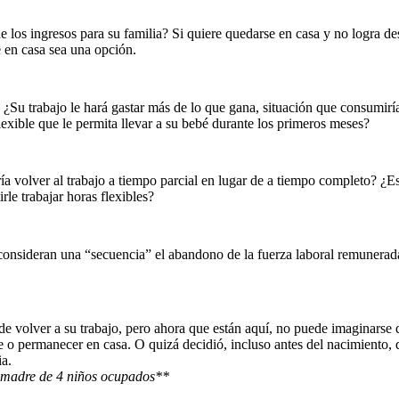
e los ingresos para su familia? Si quiere quedarse en casa y no logra de
 en casa sea una opción.
¿Su trabajo le hará gastar más de lo que gana, situación que consumiría s
lexible que le permita llevar a su bebé durante los primeros meses?
ía volver al trabajo a tiempo parcial en lugar de a tiempo completo? ¿E
rle trabajar horas flexibles?
onsideran una “secuencia” el abandono de la fuerza laboral remunerada 
 de volver a su trabajo, pero ahora que están aquí, no puede imaginarse de
 o permanecer en casa. O quizá decidió, incluso antes del nacimiento, q
ia.
 y madre de 4 niños ocupados**