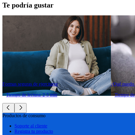
Te podría gustar
Formas seguras de ejercitarse
¿Qué puedo 
Tiempo de lectura: 2-5 min
Tiempo de 
Productos de consumo
Soporte al cliente
Registra tu producto