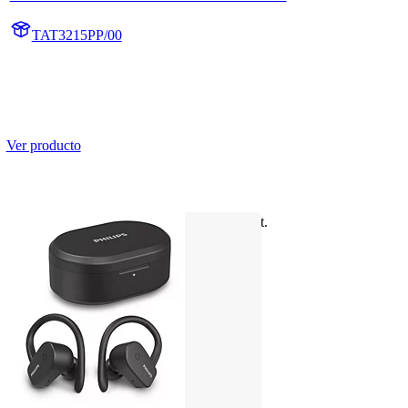
TAT3215PP/00
Ver producto
Controladores de 6 mm/cierre post.
Bluetooth®
Violeta