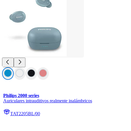
Philips 2000 series
Auriculares intrauditivos realmente inalámbricos
TAT2205BL/00