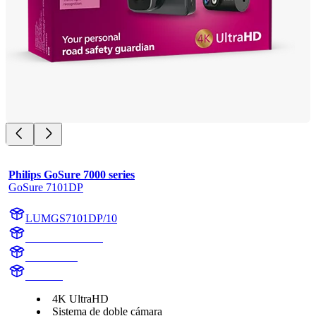
Philips GoSure 7000 series
GoSure 7101DP
LUMGS7101DP/10
LUMGS7101DP
GS7101DP
GS7101
4K UltraHD
Sistema de doble cámara