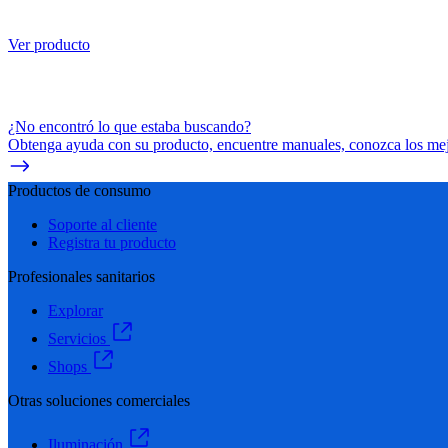
Ver producto
¿No encontró lo que estaba buscando?
Obtenga ayuda con su producto, encuentre manuales, conozca los mejo
Productos de consumo
Soporte al cliente
Registra tu producto
Profesionales sanitarios
Explorar
Servicios
Shops
Otras soluciones comerciales
Iluminación