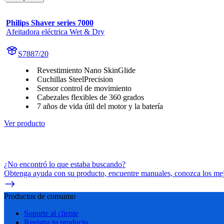
Philips Shaver series 7000
Afeitadora eléctrica Wet & Dry
S7887/20
Revestimiento Nano SkinGlide
Cuchillas SteelPrecision
Sensor control de movimiento
Cabezales flexibles de 360 grados
7 años de vida útil del motor y la batería
Ver producto
¿No encontró lo que estaba buscando?
Obtenga ayuda con su producto, encuentre manuales, conozca los mejo
Productos de consumo
Soporte al cliente
Registra tu producto